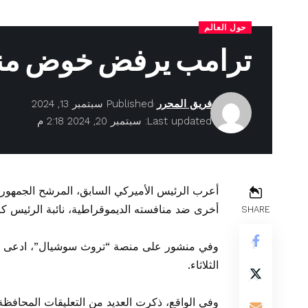
حول العالم
ترامب يرفض خوض منا
فريق المحرر
Published سبتمبر 13, 2024
Last updated: سبتمبر 20, 2024 2:18 م
أعرب الرئيس الأميركي السابق، المرشح الجمهوري
أخرى ضد منافسته الديموقراطية، نائبة الرئيس كا
SHARE
وفي منشور على منصة “تروث سوشيال”، ادعى الر
الثلاثاء.
وفي الواقع، ذكرت العديد من التعليقات المحاف