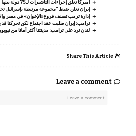
أميركا تعلّق إجراءات التأشيرات لـ75 دولة بينها مصر والعراق
إيران تعلن ضبط “مجموعة مرتبطة بإسرائيل تح
إدارة ترمب تصنف فروع«الإخوان» في مصر والأر
ترامب: إيران طلبت عقد اجتماع لكن تحركنا قد 
لندن ترد على ترامب: مدينتنا أكثر أمانا من نيويو
Share This Article
Leave a comment
ا
ل
ت
ع
ل
ي