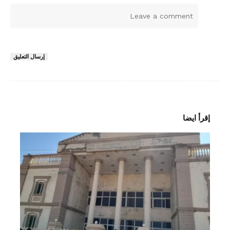
ا
ل
ت
ع
إرسال التعليق
ل
ي
ق
*
إقرأ ايضا