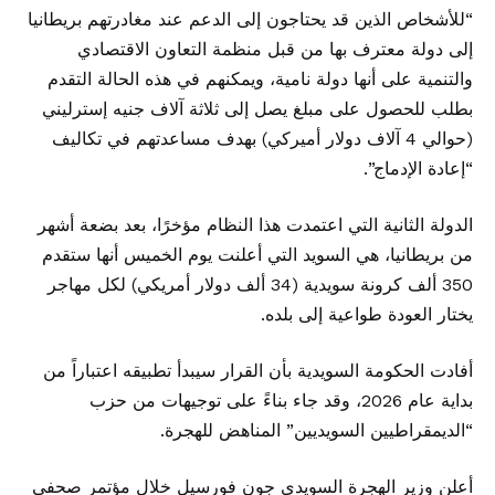
“للأشخاص الذين قد يحتاجون إلى الدعم عند مغادرتهم بريطانيا
إلى دولة معترف بها من قبل منظمة التعاون الاقتصادي
والتنمية على أنها دولة نامية، ويمكنهم في هذه الحالة التقدم
بطلب للحصول على مبلغ يصل إلى ثلاثة آلاف جنيه إسترليني
(حوالي 4 آلاف دولار أميركي) بهدف مساعدتهم في تكاليف
“إعادة الإدماج”.
الدولة الثانية التي اعتمدت هذا النظام مؤخرًا، بعد بضعة أشهر
من بريطانيا، هي السويد التي أعلنت يوم الخميس أنها ستقدم
350 ألف كرونة سويدية (34 ألف دولار أمريكي) لكل مهاجر
يختار العودة طواعية إلى بلده.
أفادت الحكومة السويدية بأن القرار سيبدأ تطبيقه اعتباراً من
بداية عام 2026، وقد جاء بناءً على توجيهات من حزب
“الديمقراطيين السويديين” المناهض للهجرة.
أعلن وزير الهجرة السويدي جون فورسيل خلال مؤتمر صحفي