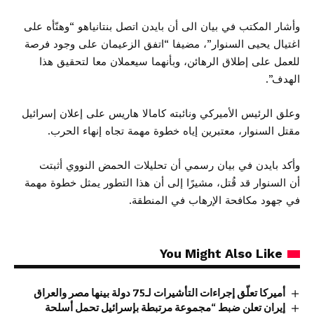
وأشار المكتب في بيان الى أن
بايدن
اتصل بنتانياهو “وهنّأه على
اغتيال يحيى السنوار”، مضيفا “اتفق الزعيمان على وجود فرصة
للعمل على إطلاق الرهائن، وبأنهما سيعملان معا لتحقيق هذا
الهدف”.
وعلق الرئيس الأميركي ونائبته كامالا هاريس على إعلان إسرائيل
مقتل السنوار، معتبرين إياه خطوة مهمة تجاه إنهاء الحرب.
وأكد بايدن في بيان رسمي أن تحليلات الحمض النووي أثبتت
أن
السنوار
قد قُتل، مشيرًا إلى أن هذا التطور يمثل خطوة مهمة
في جهود مكافحة الإرهاب في المنطقة.
You Might Also Like
أميركا تعلّق إجراءات التأشيرات لـ75 دولة بينها مصر والعراق
إيران تعلن ضبط “مجموعة مرتبطة بإسرائيل تحمل أسلحة