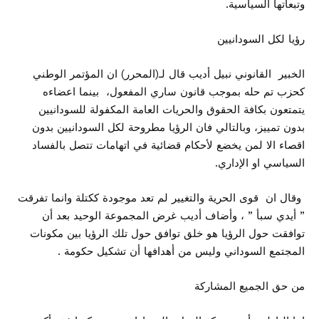
وتبعاتها السياسية.
رؤيا لكل السودانيين
الخبير القانوني نبيل أديب قال لـ(المحرر) ان المؤتمر الوطني
كحزب تم حله بموجب قانون ساري المفعول، بينما اعضاءه
يتمتعون بكافة الحقوق والحريات العامة المكفولة للسودانيين
بدون تمييز، وبالتالي فان الرؤيا مطروحة لكل السودانيين بدون
اقصاء الا لمن يخضع لأحكام قضائية في اتهامات تتصل بالفساد
السياسي او الإداري.
وقال ان قوى الحرية والتغيير لم تعد موجودة ككتلة وانما تفرقت
” أيدي سبأ ” ، وأضاف أديب غرض المجموعة الوحيد بعد أن
توافقت حول الرؤيا هو خلق توافق حول تلك الرؤيا بين مكونات
المجتمع السوداني وليس من أهدافها أن تشكيل حكومة .
من حق الجميع المشاركة