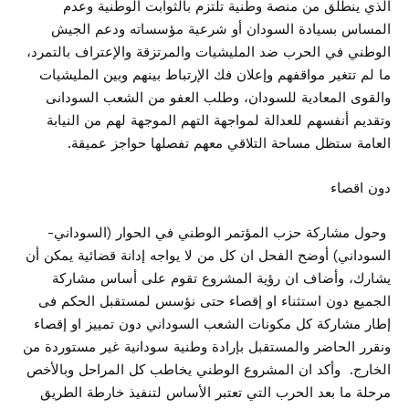
الذي ينطلق من منصة وطنية تلتزم بالثوابت الوطنية وعدم
المساس بسيادة السودان أو شرعية مؤسساته ودعم الجيش
الوطني في الحرب ضد المليشيات والمرتزقة والإعتراف بالتمرد،
ما لم تتغير مواقفهم وإعلان فك الإرتباط بينهم وبين المليشيات
والقوى المعادية للسودان، وطلب العفو من الشعب السودانى
وتقديم أنفسهم للعدالة لمواجهة التهم الموجهة لهم من النيابة
العامة ستظل مساحة التلاقي معهم تفصلها حواجز عميقة.
دون اقصاء
وحول مشاركة حزب المؤتمر الوطني في الحوار (السوداني-
السوداني) أوضح الفحل ان كل من لا يواجه إدانة قضائية يمكن أن
يشارك، وأضاف ان رؤية المشروع تقوم على أساس مشاركة
الجميع دون استثناء او إقصاء حتى نؤسس لمستقبل الحكم فى
إطار مشاركة كل مكونات الشعب السوداني دون تمييز او إقصاء
ونقرر الحاضر والمستقبل بإرادة وطنية سودانية غير مستوردة من
الخارج. وأكد ان المشروع الوطني يخاطب كل المراحل وبالأخص
مرحلة ما بعد الحرب التي تعتبر الأساس لتنفيذ خارطة الطريق