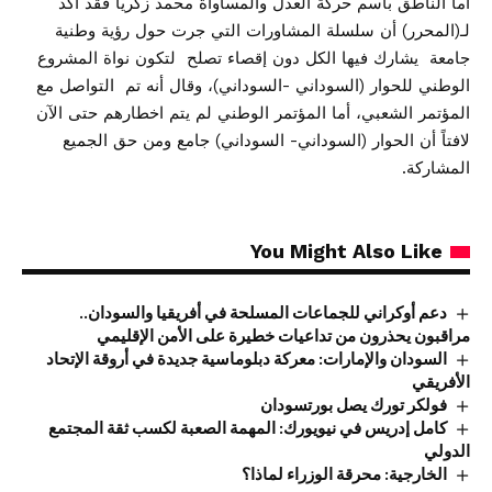
اما الناطق بأسم حركة العدل والمساواة محمد زكريا فقد أكد
لـ(المحرر) أن سلسلة المشاورات التي جرت حول رؤية وطنية
جامعة يشارك فيها الكل دون إقصاء تصلح لتكون نواة المشروع
الوطني للحوار (السوداني -السوداني)، وقال أنه تم التواصل مع
المؤتمر الشعبي، أما المؤتمر الوطني لم يتم اخطارهم حتى الآن
لافتاً أن الحوار (السوداني- السوداني) جامع ومن حق الجميع
المشاركة.
You Might Also Like
دعم أوكراني للجماعات المسلحة في أفريقيا والسودان..
مراقبون يحذرون من تداعيات خطيرة على الأمن الإقليمي
السودان والإمارات: معركة دبلوماسية جديدة في أروقة الإتحاد
الأفريقي
فولكر تورك يصل بورتسودان
كامل إدريس في نيويورك: المهمة الصعبة لكسب ثقة المجتمع
الدولي
الخارجية: محرقة الوزراء لماذا؟