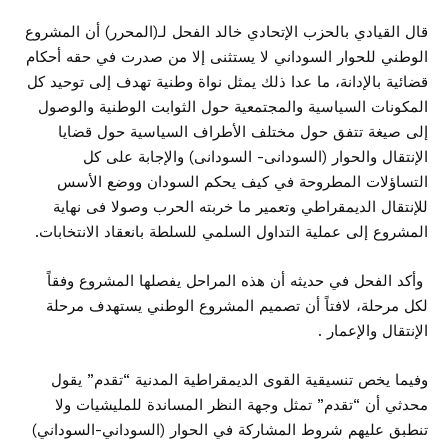
قال القيادي بالحزب الإتحادي خالد الفحل لـ(المحرر) أن المشروع
الوطني للحوار السوداني لا يستثنى إلا من صدرت في حقه أحكام
قضائية بالإدانة، ما عدا ذلك يمثل نواة وطنية تهدف إلى توحيد كل
المكونات السياسية والمجتمعية حول الثوابت الوطنية والوصول
إلى صيغة تتفق حول مختلف الأطراف السياسية حول قضايا
الإنتقال والحوار (السودانى- السودانى) والإجابة على كل
التساؤلات المطروحة في كيف يحكم السودان ووضع الأسس
للإنتقال الديمقراطي وتعمير ما خربته الحرب وصولا فى نهاية
المشروع إلى عملية التداول السلمي للسلطة بانعقاد الانتخابات.
وأكد الفحل في حديثه أن هذه المراحل يفصلها المشروع وفقاً
لكل مرحلة، لافتاً أن تصميم المشروع الوطني يستهدف مرحلة
الإنتقال والإعمار .
وفيما يخص تنسيقية القوى الديمقراطية المدنية “تقدم” يقول
محدثي أن “تقدم” تمثل وجهة النظر المساندة للمليشيات ولا
تنطبق عليهم شروط المشاركة في الحوار (السوداني-السوداني)