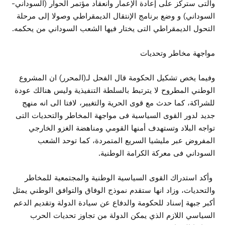
والتى ستركز على إعادة الإعمار وانعقاد مؤتمر الحوار (السوداني-
السوداني) و وضع برنامج الإنتقال الديمقراطي وصولا إلى مرحلة
التحول الديمقراطي التى يختار فيها الشعب السوداني من يحكمه.
مواجهة مخاطر وتحديات
وفيما يخص تشكيل الحكومة قال الفحل لـ(المحرر) ان المشروع
الوطني المطروح لا يترتبط بالسلطة التنفيذية وليس هنالك عودة
للشراكة، كما حدث مع قوى الحرية والتغيير، لافتا الى انه منهج
جديد لدور القوى السياسية فى مواجهة المخاطر والتحديات التى
تواجه البلاد وتستهدف أمنها القومي ومناهضة الغزو الخارجي
المفروض عبر مليشيا السريع المتمردة، كما توحد الشعب
السوداني فى معركة الكرامة الوطنية.
وأكد استدراك القوى السياسية الوطنية والمجتمعية للمخاطر
والتحديات، وزاد انها ستقدم نموذج الوفاق والتوافق الوطني يمثل
أكبر جبهة إسناد للحكومة والدفاع عن سيادة الدولة وتقديم الدعم
السياسي اللازم الذي يمكن الدولة من تجاوز تحديات الحرب