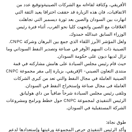
الأفريقي، وكثافة لقاءاته مع الشركات الصينيةوتوقيع عدد من
الاتفاقيات، فان هذه الزيارة قد حققت اختراقا يعيد الثقة التي
انهارت بين السودان والصين بعد ثورة ديسمبر التي تجاهلت
العلاقات مع الصين واتجهت كليا نحو الغرب، أثناء فترة رئيس
الوزراء السابق عبدالله حمدوك.
ولعل المؤشر الأبرز اللقاء الذي جمع بين البرهان وشركة CNPC.
الصينية ذات السهم الأوفر في صناعة وتصدير النفط السوداني وما
تزال لديها ديون على حكومة السودان.
حيث قام رئيس مجلس السيادة على هامش مشاركته في قمة
منتدى التعاون الصيني- الإفريقي، بزيارة إلى مقر مجموعة CNPC
الصينية العاملة في مجال النفط والتي تعد من كبرى الشركات
العاملة فى مجال صناعة وإستخراج النفط في السودان.
وتلقى رئيس مجلس السيادة شرحاً ضافياً من داي هوليانق
الرئيس التنفيذي لمجموعة CNPC حول خطط وبرامج ومشروعات
الشركة المستقبلية في السودان.
طوق نجاة:
وأكد الرئيس التنفيذي حرص المجموعة ورغبتها وإستعدادها لدعم