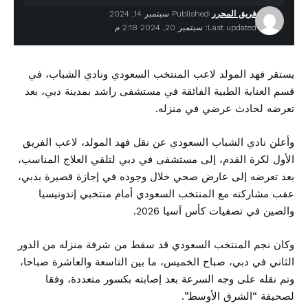
فريق المحرر
Published سبتمبر 14, 2024
Last updated: سبتمبر 20, 2024 2:18 م
يستقر فهد المولد لاعب المنتخب السعودي ونادي الشباب، في
قسم العناية الطبية الفائقة في مستشفى راشد بمدينة دبي، بعد
تعرضه لحادث عرضي في منزله.
وأعلن نادي الشباب السعودي عن نقل
فهد المولد
، لاعب الفريق
الأول لكرة القدم، إلى مستشفى في دبي لتلقي العلاج المناسب،
بعد تعرضه إلى عارض صحي خلال وجوده في إجازة قصيرة بدبي،
عقب مشاركته مع
المنتخب السعودي
أمام منتخبي إندونيسيا
والصين في تصفيات كأس آسيا 2026.
وكان نجم المنتخب السعودي قد سقط من شرفة منزله من الدور
الثاني في دبي، صباح الخميس، ما بين التاسعة والعاشرة صباحا،
وتم نقله على وجه السرعة بعد إصابته بكسور متعددة، وفقا
لصحيفة “الشرق الأوسط”.