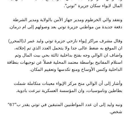
المال لايواء سكان جزيرة “توتي”.
وتفقد والي الخرطوم ومدير جهاز الأمن بالولاية ومدير الشرطة
دفعة جديدة من مواطني جزيرة توتي بعد وصولهم إلى ام درمان.
وقال مشرف مراكز إيواء نازحي جزيرة توتي وليد عمر لـ(المحرر)
ان الموقع به ضغط عالى جدا ولا يتحمل العدد الذي تم إجلائه،
واضاف ان الوالي وجه بفتح بداخلية ثالثة بحي بيت المال وتم
استلام المفاتيح بواسطة معتمد المحلية فضلاً عن توجيهات بنظافة
الداخلية وكنس الأوساخ ومنع تكدسها وتعقيم المكان.
وأشار إلى أن الوالي منح مركز الإيواء معينات متكاملة شملت
بطاطين وناموسيات، وان المؤسسة العسكرية تبرعت بادوية.
ونبه وليد إلى ان عدد المواطنيين المتبقين في توتي يقدر ب”67″
شخص.