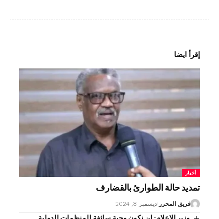
ل
ي
ق
*
إقرأ ايضا
أخبار
تمديد حالة الطوارئ بالقضارف
فريق المحرر
ديسمبر 8, 2024
وزير الإعلام: لن نكون وجبة سائغة للمنظمات الدولية