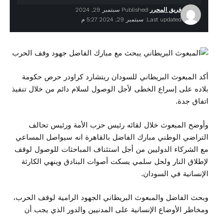
فريق المحرر
Published سبتمبر 29, 2024
Last updated: سبتمبر 29, 2024 5:27 م
أكد المبعوث البريطاني للسودان ريتشارد كراودر حرص حكومة
بلاده على إسراع الخطى لأجل الوصول لسلام دائم من خلال تنفيذ
اتفاق جدة.
وأوضح المبعوث خلال لقائه رئيس حزب الأمة ورئيس تحالف
التراضي الوطني مبارك الفاضل بالقاهرة انه سيواصل المساعي
مع الشركاء الدوليين من أجل استئناف المباحثات للوصول لوقف
لإطلاق النار ولحل سلمي يسكت أصوات البنادق وينهي الكارثة
الإنسانية في السودان.
وبحث الفاضل والمبعوث البريطاني الجهود الرامية لوقف الحرب،
ومخاطر الأوضاع الإنسانية على المدنيين والدور الذي يجب أن