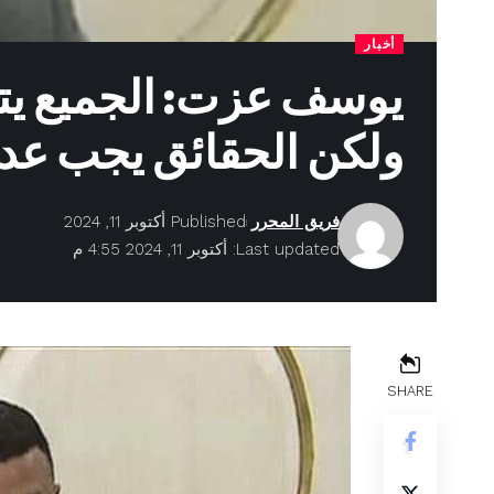
أخبار
يوسف عزت: الجميع يت
ولكن الحقائق يجب عدم
فريق المحرر
Published أكتوبر 11, 2024
Last updated: أكتوبر 11, 2024 4:55 م
SHARE