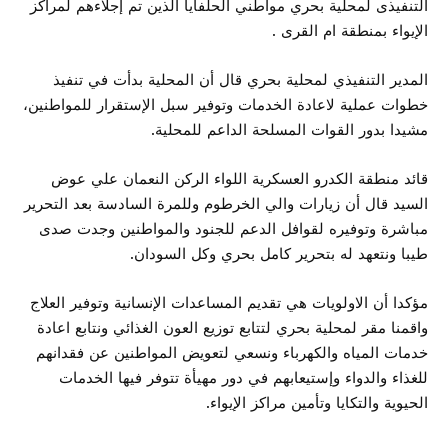
التنفيذى لمحلية بحري مواطني الحلفايا الذين تم إجلاءهم لمراكز
الإيواء بمنطقة ام القرى .
المدير التنفيذي لمحلية بحري قال أن المحلية بدأت في تنفيذ
خطوات عملية لاعادة الخدمات وتوفير سبل الإستقرار للمواطنين،
مشيدا بدور القوات المسلحة الداعم للمحلية.
قائد منطقة الكدرو العسكرية اللواء الركن النعمان علي عوض
السيد قال أن زيارات والي الخرطوم وللمرة السادسة بعد التحرير
مباشرة وتوفيره لقوافل الدعم للجنود والمواطنين وجدت صدى
طيبا ونتعهد له بتحرير كامل بحري وكل السودان.
مؤكدا أن الاولويات هي تقديم المساعدات الإنسانية وتوفير العلاج
واقمنا مقر لمحلية بحري لتتابع توزيع العون الغذائي ونتابع اعادة
خدمات المياه والكهرباء ونسعي لتعويض المواطنين عن فقدانهم
للغذاء والدواء وإستيعابهم في دور مهيأة تتوفر فيها الخدمات
الحيوية والتكايا وتأمين مراكز الإيواء.