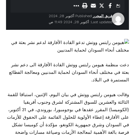
فريق المحرر
Published أكتوبر 28, 2024
Last updated: أكتوبر 28, 2024 11:49 ص
دعت منظمة هيومن رايتس ووتش القادة الأفارقة الى دعم نشر
بعثة في مختلف أنحاء السودان لحماية المدنيين ومعالجة الفظائع
المستمرة في البلاد.
وقالت هيومن رايتس ووتش في بيان اليوم، الإثنين، استباقا للقمة
الثالثة والعشرين للسوق المشتركة لشرق وجنوب أفريقيا
(الكوميسا) المقرر عقدها في بوجومبورا، بوروندي، في 31 أكتوبر،
على الأفارقة إعطاء الأولوية للحلول القائمة على الحقوق للأزمات
في السودان وشرق جمهورية الكونغو، مؤكدة أن كوميسا تشكل
فرصة بالغة الأهمية لمعالجة الأزمات وصياغة مسارات واضحة