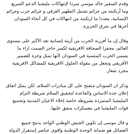
وقدم السفير خالد موسي سردا لإنتهاكات مليشيا الدعم السريع
وما أرتكبته من جرائم تشمل التطهير العرقي و جرائم حرب وجرائم
الإنسانية، معددا ما ارتكبته من انتهاكات في كل أنحاء السودان
آخرها في شرق الجزيرة.
وقال إن ما أفرزته الحرب من أزمة إنسانية تعد الأكبر على مستوى
العالم، محفزا الصحافة الافريقية لكسر حاجز الصمت ازاء ما
يسمي الحرب المنسية في السودان لأنها تمثل وخزة للضمير
الأفريقي وتجعل من مقولة الحلول الافريقية للمشاكل الافريقية
مجرد شعار.
وذكر ان السودان منفتح على كل مبادرات السلام، لكن يمثل اتفاق
إعلان جدة الاساس والقاعدة لتحقيق السلام شريطة التزام
المليشيا المتمردة بشروطه خاصة إخلاء الاعيان المدنية وتجميع
قوات المليشيا في معسكرات متفق عليها.
و قال موسى إن تكوين الجيش الوطني الواحد بدمج جميع
الفصائل هو ضمانة الوحدة الوطنية واقوى عناصر إستقرار الدولة