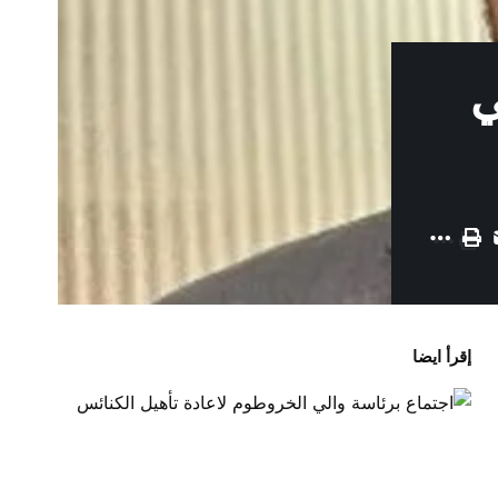
ي
إقرأ ايضا