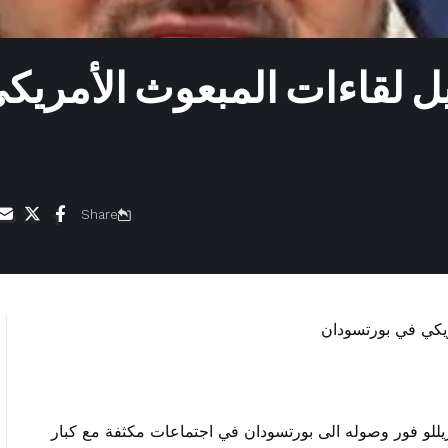
 لقاءات المبعوث الأمريك
Share
يللو فور وصوله الى بورتسودان في اجتماعات مكثفة مع كبار