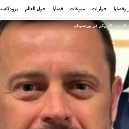
 وقضايا
حوارات
منوعات
قضايا
حول العالم
برودكاس
 المبعوث الأمريكي في بورتسودان