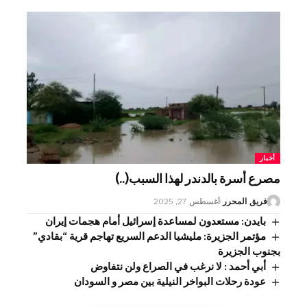
أخبار
مصرع أسرة بالدندر لهذا السبب(..)
فريق المحرر
أغسطس 27, 2025
بايدن: مستعدون لمساعدة إسرائيل أمام هجمات إيران
مؤتمر الجزيرة: مليشيا الدعم السريع تهاجم قرية “بقادي”
بجنوب الجزيرة
أبي أحمد : لا نرغب في الصراع ولن نتفاوض
عودة رحلات البواخر النيلية بين مصر و السودان