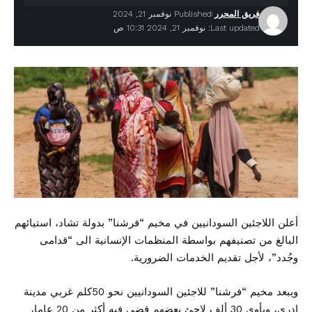
فريق المحرر
Published نوفمبر 21, 2024
Last updated: نوفمبر 21, 2024 10:31 ص
أعلن اللاجئين السودانيين في مخيم “فرشنا” بدولة تشاد، استيائهم
البالغ من تصنيفهم بواسطة المنظمات الإنسانية الى “قدامى
وجُدد”، لأجل تقديم الخدمات الضرورية.
ويبعد مخيم “فرشنا” للاجئين السودانيين نحو 50كلم غربي مدينة
ادري، ويأوي 30 ألف لاجئ بعضهم قضى فيه أكثر من 20 عاما،