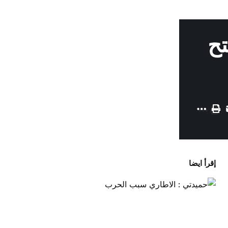
تح
إقرأ ايضا