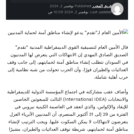
فريق المحرر
Published نوفمبر 2, 2024
Last updated: نوفمبر 2, 2024 10:09 ص
قال الأمين العام لتنسيقية القوى الديمقراطية المدنية “تقدم”
الصديق الصادق المهدي إن الانتهاكات التي يتعرض لها المدنيون
في السودان تتطلب إنشاء مناطق آمنة لحمايتهم، إلى جانب وقف
العدائيات والطيران فورًا، وأن الحرب تحولت من شبه نظامية إلى
حرب أهلية شاملة.
وأضاف عقب مشاركته في اجتماع المؤسسة الدولية للديمقراطية
والانتخابات (International IDEA) الثالث للمبعوثين الخاصين
للإيقاد والإكواس، والذي انعقد في العاصمة الكينية نيروبي في
الفترة من 29 إلى 31 أكتوبر المنصرم، أن المدنيين الأبرياء العزل
يتعرضون لانتهاكات لا يمكن السكوت عليها. ويجب الترتيب لإنشاء
مناطق آمنة لحمايتهم، شريطة توقف العدائيات والطيران، مشيرًا