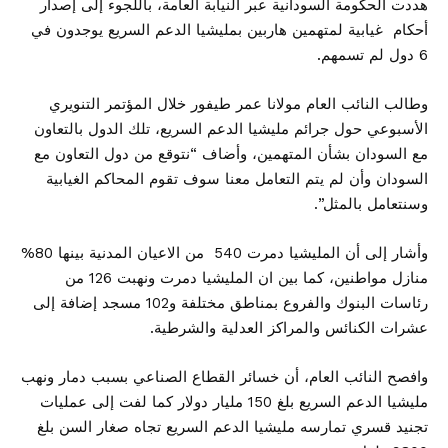
هددت الحكومة السودانية عبر النيابة العامة، باللجوء إلى إصدار
أحكام غيابية لمتهمين هاربين بمليشيا الدعم السريع يوجدون في
6 دول لم تسمهم.
وطالب النائب العام مولانا عمر طيفور خلال المؤتمر التنويري
الأسبوعي حول جرائم مليشيا الدعم السريع، تلك الدول بالتعاون
مع السودان بشأن المتهمين، وأضاف “نتوقع من دول التعاون مع
السودان وأن لم يتم التعامل معنا سوف تقوم المحاكم الغيابية
وسنتعامل بالمثل”.
وأشار إلى أن المليشيا دمرت 540 من الاعيان المدنية بينها 80%
منازل مواطنين، كما بين ان المليشيا دمرت ونهبت 126 من
رئاسات البنوك والفروع بمناطق مختلفة و102 مسجد إضافة إلى
عشرات الكنائس والمراكز العدلية والشرطية.
وافصح النائب العام، أن خسائر القطاع الصناعي بسبب دمار ونهب
مليشيا الدعم السريع بلغ 150 مليار دولار كما لفت إلى عمليات
تجنيد قسري تمارسه مليشيا الدعم السريع تجاه صغار السن بلغ