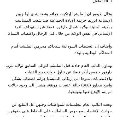
9800 طفل.
وقال طيفور ان المليشيا إرتكبت جرائم بشعة يندى لها جبين
الإنسانية ابرزها جريمة الإبادة الجماعية ضد شعب المساليت
بمدينة الجنينة بولاية شمال دارفور، فضلا عن إستهداف النوع
الإنساني في نفس الولاية من خلال قتل الرجال واغتصاب النساء.
وأضاف إن السلطات السودانية ستحاكم مجرمي المليشيا أمام
المحاكم الوطنية بالبلاد.
وتناول النائب العام حادثة قتل المليشيا للوالي السابق لولاية غرب
دارفور خميس أبكر فضلا عن تناول حوادث بيع الفتيات
والاغتصابات، منوها الى إرتكاب المليشيا جرائم اغتصاب بشكل
واسع يتجاوز (966) حالة اغتصاب موثقة، مشيرا الى وجود حالات
لم يتم الإبلاغ عنها وتوثيقها.
وبعث النائب العام بتطمينات للمواطنات وحثهن عل التبليغ عن
حوادث الاغتصاب مع حرص السلطات على الحفاظ على حقوقهن