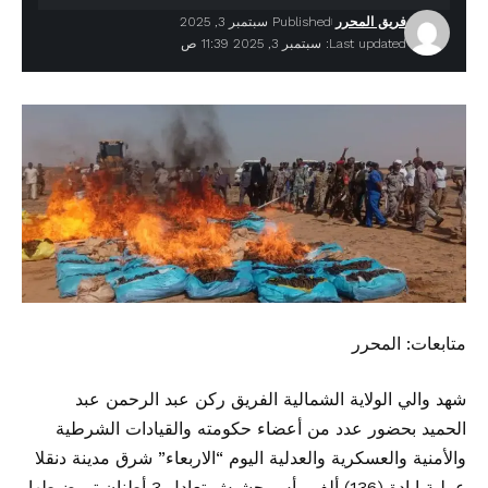
فريق المحرر
Published سبتمبر 3, 2025
Last updated: سبتمبر 3, 2025 11:39 ص
متابعات: المحرر
شهد والي الولاية الشمالية الفريق ركن عبد الرحمن عبد
الحميد بحضور عدد من أعضاء حكومته والقيادات الشرطية
والأمنية والعسكرية والعدلية اليوم “الاربعاء” شرق مدينة دنقلا
عملية إبادة (136) ألف رأس حشيش تعادل 3 أطنان تم ضبطها