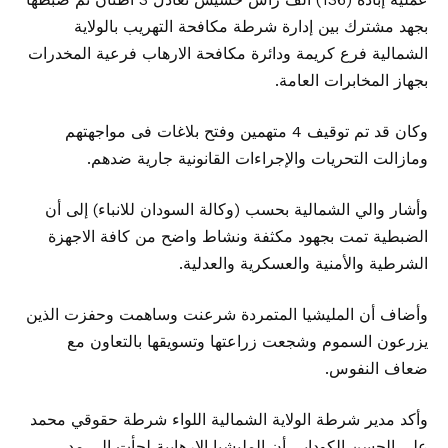
بجهد مشترك بين إدارة شرطة مكافحة التهريب بالولاية
الشمالية فرع كريمة ودائرة مكافحة الارهاب فرعية المخدرات
بجهاز المخابرات العامة.
وكان قد تم توقيف 4 متهمين وفتح بلاغات فى مواجهتهم
ومازالت التحريات والإجراءات القانونية جارية ضدهم.
وأشار والي الشمالية بحسب (وكالة السودان للانباء) إلى أن
الضبطية تمت بجهود مكثفة ونشاط واضح من كافة الاجهزة
الشرطية والأمنية والعسكرية والعدلية.
وأضاف أن المليشيا المتمردة شرعنت وساهمت وحفزت الذين
يزرعون السموم وشجعت زراعتها وتسويقها بالتعاون مع
ضعاف النفوس.
وأكد مدير شرطة الولاية الشمالية اللواء شرطة حقوقي محمد
على الحسن الكودابي أن المليشيا الإرهابية لجأت الى مد