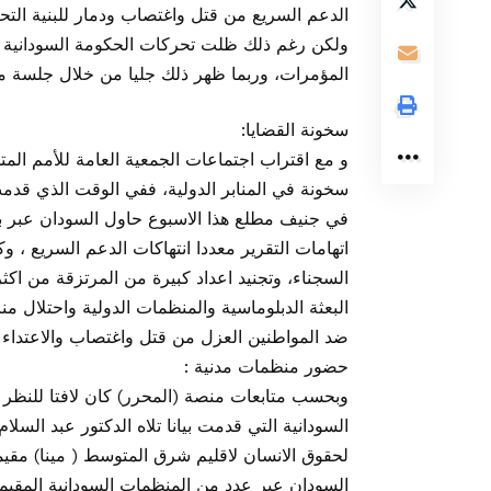
الدعم السريع من قتل واغتصاب ودمار للبنية التحت
ولكن رغم ذلك ظلت تحركات الحكومة السودانية و
المؤمرات، وربما ظهر ذلك جليا من خلال جلسة مج
سخونة القضايا:
و مع اقتراب اجتماعات الجمعية العامة للأمم المت
سخونة في المنابر الدولية، ففي الوقت الذي قدم
في جنيف مطلع هذا الاسبوع حاول السودان عبر بيا
اتهامات التقرير معددا انتهاكات الدعم السريع ،
البعثة الدبلوماسية والمنظمات الدولية واحتلال م
ضد المواطنين العزل من قتل واغتصاب والاعتداء 
حضور منظمات مدنية :
وبحسب متابعات منصة (المحرر) كان لافتا للنظ
السودانية التي قدمت بيانا تلاه الدكتور عبد الس
لحقوق الانسان لاقليم شرق المتوسط ( مينا) مقيم
السودان عبر عدد من المنظمات السودانية المقي