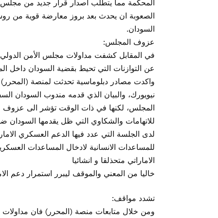
المحكمة مما يتطلب اصدار قرار جديد من مجلس 
الصعوبة ان يحدث بعد بروز معارضة قوية من رو
السودان.
عزوف المجلس:
في المقابل كشفت مداولات مجلس الأمن الدولي “ال
عن التوازنات التي تحيط بقضية السودان داخل ال
واكدت مصادر دبلوماسية تحدثت لمنصة (المحرر) ان 
نيويورك، والبيان الذي قدمه مندوب السودان ال
المجلس، لكنها في ذات الوقت تؤشر الى عزوف ا
للاتهامات والشكاوي التي ظل يقدمها السودان ضد
لدى الجلسة التي عدد فيها الدعم العسكري الامار
للمساعدات الانسانية لادخال المساعدات العسكرية 
الاماراتي متحذلقا و انشائيا
خاليا من المعني والموقف ليبرر استمرار دعم ال
تشدد مواقف:
ومن خلال متابعات منصة (المحرر) فان مداولات 