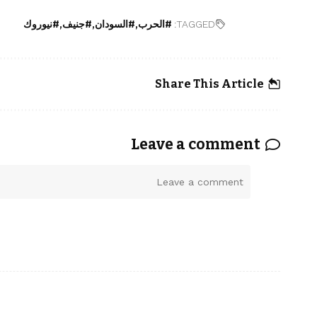
TAGGED:
#الحرب
#السودان
#جنيف
#نيوروك
Share This Article
Leave a comment
ا
ل
ت
ع
ل
ي
ق
*