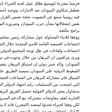
فرنسا مقترحا لتوسيع نطاق عمل لجنة الخبراء لت
تعطيل شكاوي السودان ضد الامارات وتوجيه اجن
فيه روسيا تمتنع عن التصويت بحجة تضمن القرا
نفس انشغالاتها بشأن حرب السودان وضرورة التوص
برامج مكثفة:
ووفقا للانباء المتداولة حول مشاركة رئيس مجلس ا
اجتماعات الجمعية العامة للامم المتحدة خلال ال
اجتماعات ولقاءات في ظل توجه المجتمع الدولي 
ويرى مراقبون ان البرهان من خلال وجوده في نيو
السودان، واكد خبير دولي ان استباق البرهان بت
الضغوط الدولية علي السودان. سيسد الطريق عل
السياق فان مشاركة البرهان في اجتماعات الجمعية
التي اصبحت من المسلمات رغم اجتهاد الدوائر ال
ستحاول بعض الدوائر الجولية تحميل الفريق البر
الجارية لعقد مفاوضات مشتركة مع الدعم السريع
لكن وفقا لخبراء تحدثوا لمنصة (المحرر) فانه لا
كليا الى اتجاهات جديدة، ولكن المتفق عليه ان ا