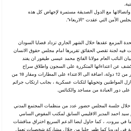
ية.
اتصالاتها مع الدول الصديقة مستمرة لإجهاض كل هذه
لس الأمن التي عقدت “الاربعاء”.
حدة المزمع عقدها خلال الشهر الجاري تزداد قضايا السودان
ت فيه لجنة تقصي الحقائق تقريرها امام مجلس حقوق الانسان
ن النائب العام مولانا الفاتح محمد عيسى طيفور ان يفند
 وكشف عن اعتداءاتها المتكررة على السجون واطلاق سراح
السجناء، وتجنيد اعداد كبيرة من المرتزقة من اكثر من 12 دولة، اضافة الى الاعتداء على المطارات ومقار 18 من
نازل المواطنين وتحويلها لثكنات عسكرية ، بجانب ارتكاب جرائم
على دور العبادة من مساجد والكنائس.
ر خلال جلسة المجلس حضور عدد من منظمات المجتمع المدني
لام سيد احمد المدير الاقليمي السابق لمكتب المفوض السامي
ا في بيروت. ، كما حاول ايضا الدعم السريع اختراق مناقشات
مة في اوروبا كما ظهر جليا من خلال مشاركة شخصيات تعمل