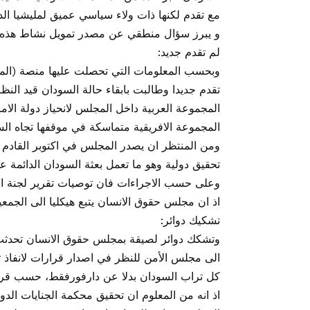
مع تقدم لكنها ذات ولاء سياسي عميق لمليشيا الد
و يبرز سؤال منطقي عن مصدر تمويل نشاط هذه 
لم تقدم جديد:
وبحسب المعلومات التي تحصلت عليها منصة (المح
تقدم جديدا وطالبت بابقاء حالة السودان قيد ال
المجموعة العربية داخل المجلس لانحياز دولة الام
المجموعة الافريقية متماسكة في موقفها تجاه الس
ومن المنتظر ان يصدر المجلس في اكتوبر القادم قر
تحقيق دولية وهو ما تعمل بعثة السودان الدائمة ع
وعلى حسب الاجراءات فان توصيات تقرير لجنة الت
اذ ان مجلس حقوق الانسان يتبع هيكليا الى الجمعية
تشكيك دوائر:
وتشكك دوائر لصيقة بمجلس حقوق الانسان تحدثت 
الى مجلس الأمن للنظر في اصدار قرارات لانفاذ ت
كل تراب السودان بدلا عن دارفورفقط، حسب قرا
اذ انه من المعلوم ان تحقيق محكمة الجنايات الدو