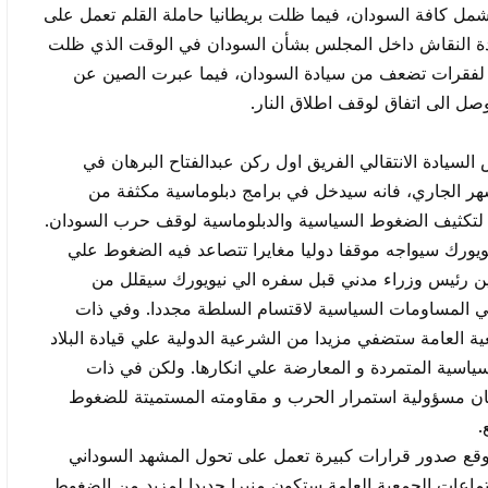
شمل كافة السودان، فيما ظلت بريطانيا حاملة القلم تعمل على
دة النقاش داخل المجلس بشأن السودان في الوقت الذي ظلت
ر لفقرات تضعف من سيادة السودان، فيما عبرت الصين عن
ل الى اتفاق لوقف اطلاق النار.
لسيادة الانتقالي الفريق اول ركن عبدالفتاح البرهان في
شهر الجاري، فانه سيدخل في برامج دبلوماسية مكثفة من
لتكثيف الضغوط السياسية والدبلوماسية لوقف حرب السودان.
يورك سيواجه موقفا دوليا مغايرا تتصاعد فيه الضغوط علي
عيين رئيس وزراء مدني قبل سفره الي نيويورك سيقلل من
ي المساومات السياسية لاقتسام السلطة مجددا. وفي ذات
 العامة ستضفي مزيدا من الشرعية الدولية علي قيادة البلاد
سياسية المتمردة و المعارضة علي انكارها. ولكن في ذات
هان مسؤولية استمرار الحرب و مقاومته المستميتة للضغوط
.
 يتوقع صدور قرارات كبيرة تعمل على تحول المشهد السوداني
جتماعات الجمعية العامة ستكون منبرا جديدا لمزيد من الضغوط