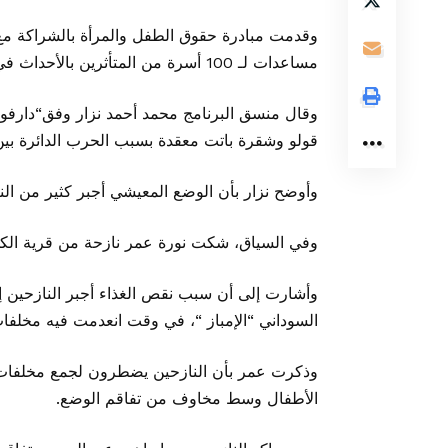
وقدمت مبادرة حقوق الطفل والمرأة بالشراكة م
مساعدات لـ 100 أسرة من المتأثرين بالأحداث في مركز إيواء النازحين بمدرسة قولو الثانوية غربي الفاشر.
قولو وشقرة باتت معقدة بسبب الحرب الدائرة بين الج
وأوضح نزار بأن الوضع المعيشي أجبر كثير من الن
وفي السياق، شكت نورة عمر نازحة من قرية الكوع 
وأشارت إلى أن سبب نقص الغذاء أجبر النازحين 
السوداني “الإمباز “، في وقت انعدمت فيه مخلفات
وذكرت عمر بأن النازحين يضطرون لجمع مخلفات 
الأطفال وسط مخاوف من تفاقم الوضع.