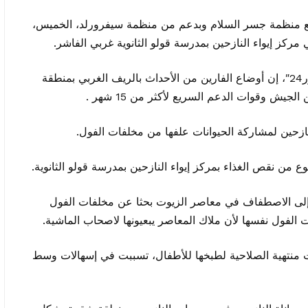
ع منظمة جسر السلام وبدعم من منظمة سيفرورلد، الخميس،
وقال منسق البرنامج محمد أحمد نزار وفق“دارفور24″، إن أوضاع الفارين من الأحداث بالريف الغربي بمنطقة
يش وقوات الدعم السريع لأكثر من 15 شهر .
ازحين لمشاركة الحيوانات علفها من مخلفات الفول.
من نقص الغذاء بمركز إيواء النازحين بمدرسة قولو الثانوية.
إلى الاصطفاف في معاصر الزيوت بحثا عن مخلفات الفول
 الفول نفسها لأن ملاك المعاصر يبعيونها لاصحاب الماشية.
منتهية الصلاحية لطبخها للأطفال، تسببت في إسهالات وسط