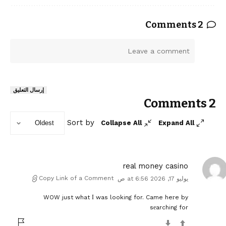
2 Comments
ا
ا
ت
ل
ر
ك
ت
ت
ع
ع
إرسال التعليق
ل
ل
2 Comments
ي
ي
ق
ق
Sort by
Collapse All
Expand All
اً
*
real money casino
Copy Link of a Comment
يوليو 17, 2026 at 6:56 ص
WOW just what Ι was looking for. Came heгe by
sеarching for