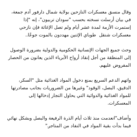
وقال منسق معسكرات النازحين بولاية شمال دارفور آدم جمعة،
في بيان أرسلت نسخته بحسب ”سودان تربيون”، إنه “إذا
إستمرت الأزمة لمدة عشر أيام ولم تصل الإغاثة فإن نازحي
معسكرات شنقل طوباي الإثنين مهددون بالموت جوعًا..
وحث جميع الجهات الإنسانية الحكومية والدولية بضرورة الوصول
إلى المنطقة من أجل إنقاذ أرواح الأبرياء الذين يعانون من الحصار
المفروض عليهم.
واتهم الدعم السريع بمنع دخول المواد الغذائية مثل “السكر،
الدقيق، البصل، الوقود” وغيرها من الضروريات بجانب مصادرتها
للمواد الغذائية والدوائية التي يحاول التجار إدخالها إلى
المعسكرات.
وأضاف”انعدمت منذ ثلاث أيام الذرة الرفيعة والبصل وبشكل نهائي
فيما بدأت بقية المواد في النفاد من المتاجر.”