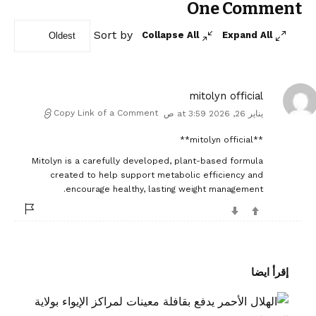
ل
One Comment
ي
ي
ق
Sort by
اً
Collapse All
Expand All
ق
*
mitolyn official
Copy Link of a Comment
يناير 26, 2026 at 3:59 ص
**mitolyn official**
Mitolyn is a carefully developed, plant-based formula
created to help support metabolic efficiency and
encourage healthy, lasting weight management.
إقرأ ايضا