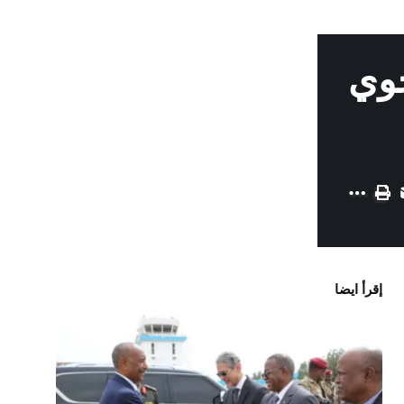
جوي
إقرأ ايضا