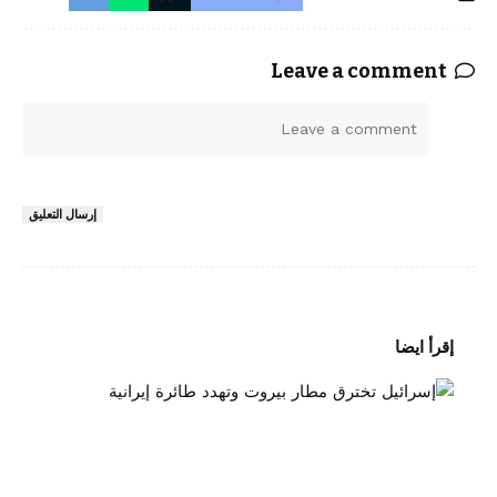
Leave a comment
ا
ل
ت
ع
إرسال التعليق
ل
ي
ق
*
إقرأ ايضا