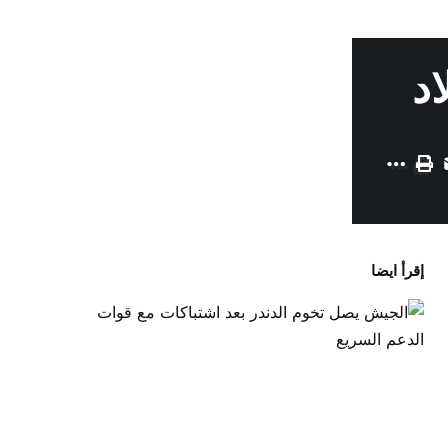
اد
إقرأ ايضا