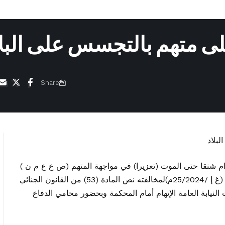
على متهم بالتجسس على البل
Share
م شنقا حتى الموت (تعزيرا) في مواجهة المتهم (ص ع ع م ن )
بعد أن ادانته المحكمة في الدعوى الجنائية بالرقم (غ إ /25/2024م)لمخالفته نص المادة (53) من القانون الجنائي
بلاد ومثلت النيابة العامة الإتهام أمام المحكمة وبحضور محامي الدفاع