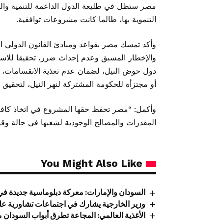
مصر ستظل في طليعة الدول الداعمة للتنمية وا
التنموية بها، طالما كانت مشروعات توافقية.
وأكد تمسك مصر بقواعد ومبادئ القانون الدولي المل
والإخطار المسبق وعدم إحداث ضرر، تحقيقا للا
دول حوض النيل، لضمان عدم تغذية الانقسامات،
أو مجتزأة للحكومة المشتركة لنهر النيل، لتحقيق
وأكمل: “مصر تحفظ حقها المشروع في اتخاذ كافة ا
المقدرات والمصالح الوجودية لشعبها في حالة وقو
You Might Also Like
السودان والإمارات: معركة دبلوماسية جديدة في أ
وزير الخارجية يشارك في اجتماعات تشاورية عل
الأغذية العالمي: المجاعة تطرق أبواب السودان