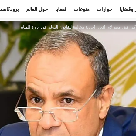
 وقضايا
حوارات
منوعات
قضايا
حول العالم
برودكاس
كد رفض مصر لاي أفعال أحادية مخالفة للقانون الدولي في ادارة المياه