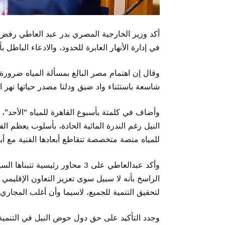
أكد وزير الخارجية المصري بدر عبد العاطي رفض م
في إدارة الأنهار العابرة للحدود، والادعاء الباطل 
وقال إن اهتمام مصر البالغ بمسألة المياه ضرو
شاسعة باستثناء واد ضيق ودلتا مصدر حياتها نهر ال
وأضاف في كلمتة بأسبوع القاهرة للمياه “الأحد”، 
النيل رغم الندرة المائية الحادة، بأسلوب يعظم ال
للمياه منصة متخصصة تتقاطع أبعادها الفنية مع أبعا
وأكد عبدالعاطي على 3 محاور رئيسي
الراسخ بأنه لا سبيل سوى تعزيز التعاون الإقليمي و
لتحقيق التنمية للجميع، لاسيما وأن أغلب المجاري 
وجدد التأكيد على حق دول حوض النيل في التنمي