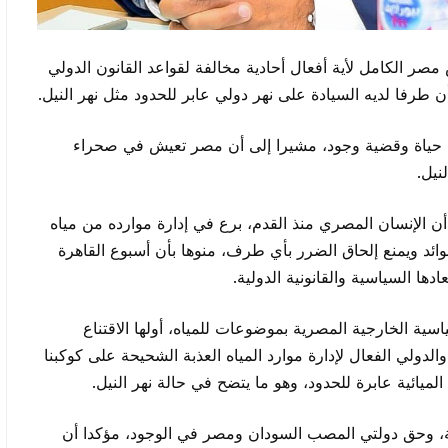
صر الكامل لأية أفعال أحادية مخالفة لقواعد القانون الدولي
بأن طرفا لديه السيادة على نهر دولي عابر للحدود مثل نهر النيل.
رة حياة وقضية وجود، مشيرا إلى أن مصر تعيش في صحراء
نيل.
أن الإنسان المصري منذ القدم، برع في إدارة موارده من مياه
فوائد ويمنع إلحاق الضرر بأي طرف، منوها بأن أسبوع القاهرة
دها السياسية والقانونية الدولية.
ة تتبناها السياسية الخارجية المصرية بموضوعات للمياه، أولها الاقتناع
الدولي الفعال لإدارة موارد المياه العذبة الشحيحة على كوكبنا
الميائية عابرة للحدود، وهو ما يتضح في حالة نهر النيل.
ة، وحق دولتي المصب السودان ومصر في الوجود، مؤكدا أن