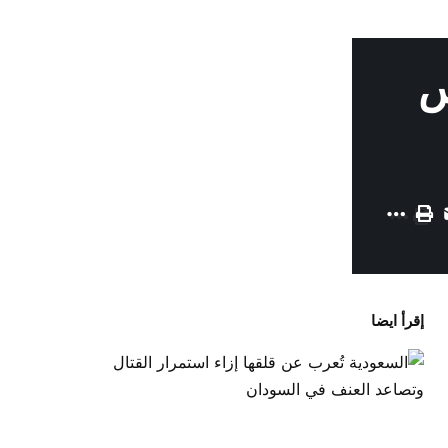
س
إقرأ ايضا