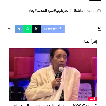
TAGGED:
#اطفال
#الخرطوم
#سوء التغذية
#وفاة
Facebook
إقرأ ايضا
أخبار
“صيحة”: 90% من جرائم العنف الجنسي المرتبطة