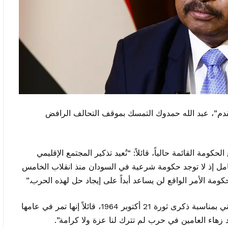
تقدم”، عبد الله حمدوك التمسك بموقف التحالف الرافض
كومة القائمة حالياً، قائلاً: “نُعيد تذكير المجتمع الإقليمي
مل إذ لا توجد حكومة شرعية في السودان منذ انقلاب الخامس
ووجه حمدوك، مساء الأحد، خطاباً للشعب السوداني بمناسبة ذكرى ثورة 21 أكتوبر 1964، قائلاً إنها تمر في عامها
 زهاء العامين في حرب لم تترك لنا عزة ولا كرامة”.