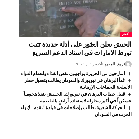
أخبار
الجيش يعلن العثور على أدلة جديدة تثبت
تورط الامارات في اسناد الدعم السريع
فريق المحرر
أكتوبر 10, 2024
النازحون من الجزيرة يواجهون نقص الغذاء وانعدام الدواء
غداً البرهان في نيويورك والسودان يطالب بتفعيل حظر
الأسلحة للجماعات الإرهابية
قبيل خطاب البرهان في نيويورك..الجــيش ينفذ هجومـاً
عسكرياً في أكبر محاولة لاستعادة أراضٍ بالعاصمة
الحركة الشعبية تطالب بإصلاحات في قيادة “تقدم” لإنهاء
الحرب في السودان