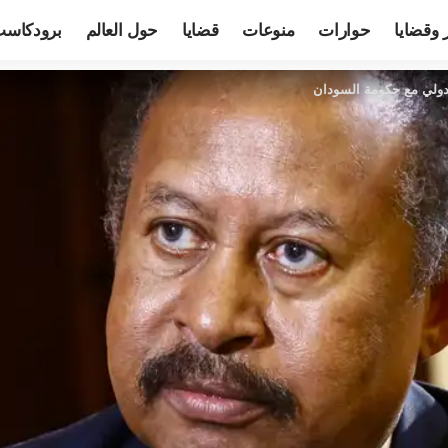
 وقضايا
حوارات
منوعات
قضايا
حول العالم
برودكاس
دولي مع حكومة السودان