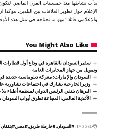
بدأت نشاطها منذ خمسينات القرن الماضي لتكون ا
الإعلام حول تطوير العلاقات بين البلدين، مؤكدا ا
والإعلامي قائلا “مهو ما نحتاجه في مثل هذه الأوق
You Might Also Like
سفير السودان بالقاهرة في وداع أول قطارات ال
وتمويل من جهاز المخابرات العامة
السودان والإمارات: معركة دبلوماسية جديدة في أ
وزير الخارجية يشارك في اجتماعات تشاورية عل
البرهان يلتقي الرئيس الدولي لمنظمة أطباء بلا 
الأغذية العالمي: المجاعة تطرق أبواب السودان
TAGGED:
#السودان
#خارطة طريق
#مصر
#يتفقان