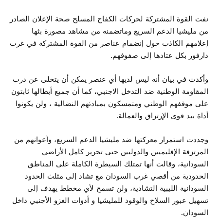
نفت القوة المشتركة لحركات الكفاح المسلح صحة الإعلان الصادر
من مليشيا الدعم السريع وماتضمنه من مشاهد مصورة بثها
إعلامهم الكاذب حول إنضمام عناصر من القوة المشتركة في غرب
دارفور بكل عتادها إلى صفوفهم.
وأكدت في بيان أنه ليس لديها أي عنصر يمكن أن يتخلى عن درب
المقاومة الوطنية ضد التدخل الاجنبي، كما أن جميع أبطالها ثابتون
على موقفهم الوطني ومتمسكون بمبادئهم النضالية ، ولن يكونوا
أداة بيد قوى الإرتزاق والعمالة.
وجددت استمرار معركتها ضد مليشيا الدعم السريع، وأعوانهم من
المرتزقة الإقليميين والدوليين حتى تحرير كامل الأراضي
السودانية، وقالت أنها تمتلك السيطرة الكاملة على المناطق
الحدودية من أقصي غرب السودان مع تشاد إلى مثلث الحدود
السودانية الليبية التشادية، ولن تسمح لأي مخطط يهدف إلى
تسهيل عبور السلاح والوقود للمليشيا و أدوات الغزو الأجنبي داخل
السودان.