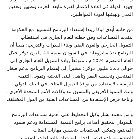
جهود الدولة في إعادة الإعمار لفترة مابعد الحرب وتطهير وتعقيم
المدن وتهيئتها لعودة المواطنين.
من جانبه أبدى لوكا ريندا إستعداد البرنامج للتنسيق مع الحكومة
لتقديم المساعدات وفق خطته للعام الجاري في استقطاب
التمويل الخارجي والعون الفني وبناء القدرات والتدريب؛ مبيناً أن
البرنامج نفذ مشروعات في السودان بقيمة 44 مليون دولار خلال
العام المنصرم 2024 م ، متوقعاً زيادة التمويل للعام الجاري إلى
حوالي 55.5 مليون دولار ؛ مشيراً إلى إهتمام البرنامج بدعم صغار
المنتجين وتخفيف الفقر وتأهيل البنى التحتية وتمويل التنمية
الريفية بالاستفادة من نوافذ التمويل المتاحة في البنك الدولي
وبنك التنمية الأفريقي بالتنسيق مع وكالات الأمم المتحدة الأخرى ،
وإتاحة فرص الإستفادة من المساعدات الفنية من الدول المختلفة.
وأمن محمد بشار وكيل التخطيط على أهمية مساعدات البرنامج
للسودان لتحقيق أهداف برامج التنمية المستدامة ودعم صمود
المجتمع وتمكين المجتمعات بتحسين مهارات الفئات
الضعيفة وزيادة فرص الدخل المستدام بالصناعات الصغيرة