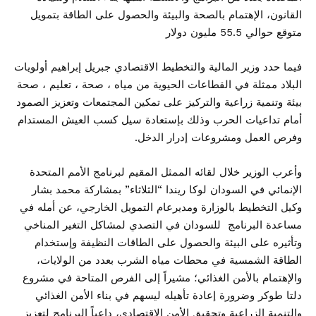
القانون، الإهتمام بالصحة والبيئة والحصول على الطاقة بتمويل
متوقع حوالي 55.5 مليون دولار
فيما حدد وزير المالية والتخطيط الاقتصادي جبريل إبراهيم أولويات
البلاد ممثلة في القطاعات الحيوية من مياه ، صحة ، تعليم ، صحة
بيئة وتنمية زراعية والتركيز على تمكين المجتمعات وتعزيز الصمود
أمام تداعيات الحرب وذلك بإستعادة سيل كسب العيش المستدام
وفرص العمل ومشروعات إدرار الدخل.
وأعرب الوزير خلال لقائه الممثل المقيم لبرنامج الأمم المتحدة
الإنمائي في السودان لوكا ريندا “الثلاثاء” بمشاركة محمد بشار
وكيل التخطيط بالوزارة ومديرعام التمويل الخارجي، عن أمله في
مساعدة البرنامج للسودان في التصدي لمشاكل التغير المناخي
وتأثيره على البيئة والحصول على الطاقات النظيفة وإستخدام
الطاقة الشمسية في محطات مياه الشرب بعدد من الولايات،
والإهتمام بالأمن الغذائي؛ مشيراً إلى الفرص المتاحة في مشروع
دلتا طوكر وضرورة إعادة تأهيله ليسهم في بناء الأمن الغذائي
والتنمية الزراعية وتحقيق الأمن الاقتصادي، داعياً البرنامج لتعزيز