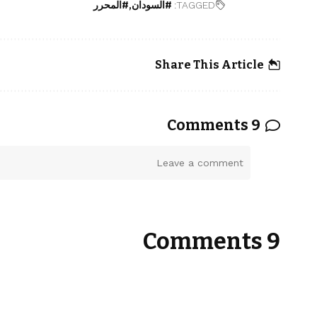
TAGGED:
#السودان
#المحرر
Share This Article
9 Comments
ا
ا
ت
ل
ر
ت
ك
ت
ع
ع
ل
9 Comments
ل
ي
ي
ق
ق
اً
*