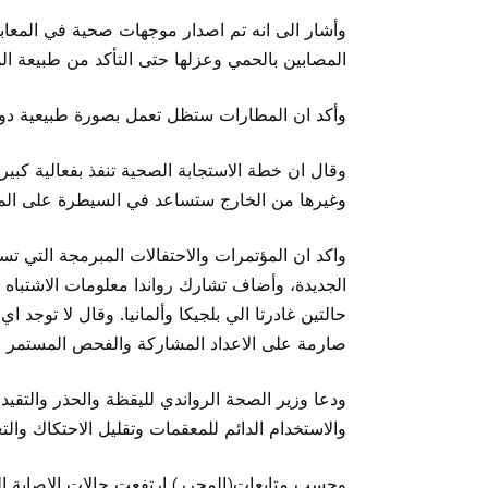
وأشار الى انه تم اصدار موجهات صحية في المعاب
المصابين بالحمي وعزلها حتى التأكد من طبيعة ا
وأكد ان المطارات ستظل تعمل بصورة طبيعية دون ت
وقال ان خطة الاستجابة الصحية تنفذ بفعالية كبي
وغيرها من الخارج ستساعد في السيطرة على الم
واكد ان المؤتمرات والاحتفالات المبرمجة التي تس
الجديدة، وأضاف تشارك رواندا معلومات الاشتبا
حالتين غادرتا الي بلجيكا وألمانيا. وقال لا توجد 
صارمة على الاعداد المشاركة والفحص المستمر وع
ودعا وزير الصحة الرواندي لليقظة والحذر والتقي
والاستخدام الدائم للمعقمات وتقليل الاحتكاك وا
وحسب متابعات(المحرر) ارتفعت حالات الإصابة الى 41 حالة منهم 24 يخضعون للع