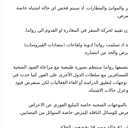
ر والموانئ والمطارات. اذ سيتم فحص اي حالة اشتباه خاصة
لمرض.
قييد لحركة السفر في المغادرة او القدوم الي رواندا.
رة اذ تسلمت رواندا ادوية ولقاحات (مضادات الفيروسات)
رض والحد من انتشاره.
تضيفها رواندا ستنظم بصورة طبيعية مع مراعاة القيود الصحية
ه للمسافرين مع سلطات الدول الأخرى على الفور كما حدث في
اي توجهات لتعليق الدراسة أو الغاء الفعاليات لكن ستفرض قيود
زل حالات الاشتباه.
د بالموجهات الصحية خاصة التبليغ الفوري عن الاعراض
لتعرض للوسائل الناقلة للمرض خاصة السوائل من المصابين.
لاج.