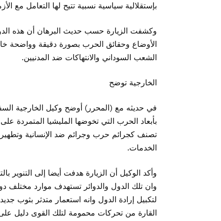
بإستقلالية سياسية نسبية تتيح لها التعامل مع ال
وكشفت الزيارة حسب حديث البرهان أن هذه الدو
الأوضاع وحقائق الحرب بصورة دقيقة وواضحة خاص
الشعب السوداني والانتهاكات ضد المدنيين.
الخارجية توضح
في حديثه مع (المحرر) أوضح وكيل الخارجية السفي
بأبعاد الحرب التي تخوضها المليشيا المتمردة على 
تصنف كجرائم حرب وجرائم ضد الإنسانية وتطهير ع
الخدمات.
وأكد الوكيل أن الزيارة هدفت أيضا إلى التنوير با
وان تلك الدول والدوائر تستهدف موارد مختلف دول 
لتكبيل إرادة الدول وانه استعمار متدثر بثوب جديد
القارة من تحركات محمومة لتلك القوى دليل على 