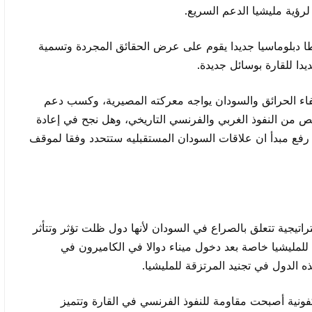
رؤية مليشيا الدعم السريع.
ا دبلوماسيا جديدا يقوم على عرض الحقائق المجردة وتسمية
يدا للقارة بوسائل جديدة.
فاء الحرائق والسودان يواجه معركته المصيرية، وكسب دعم
لص من النفوذ الغربي والفرنسي التاريخي، وهل نجح في إعادة
فع مبدأ ان علاقات السودان المستقبليه ستتحدد وفقا لموقف
تيجية تتعلق بالصراع في السودان لأنها دول ظلت تؤثر وتتأثر
مليشيا خاصة بعد دخول ميناء دوالا في الكاميرون في
الدول في تجنيد المرتزقة للمليشيا.
كفونية أصبحت مقاومة للنفوذ الفرنسي في القارة وتتميز