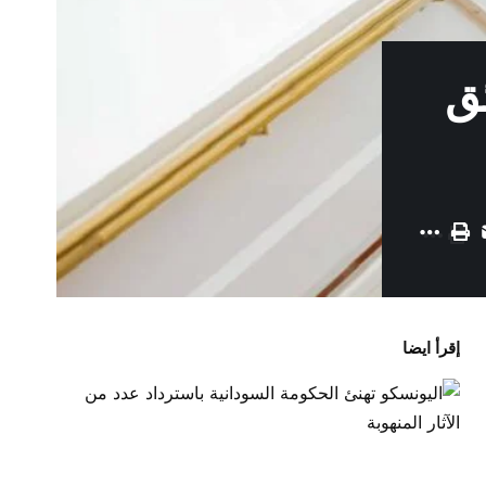
ئق
إقرأ ايضا